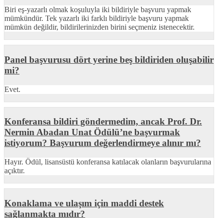
Biri eş-yazarlı olmak koşuluyla iki bildiriyle başvuru yapmak
mümkündür. Tek yazarlı iki farklı bildiriyle başvuru yapmak
mümkün değildir, bildirilerinizden birini seçmeniz istenecektir.
Panel başvurusu dört yerine beş bildiriden oluşabilir
mi?
Evet.
Konferansa bildiri göndermedim, ancak Prof. Dr.
Nermin Abadan Unat Ödülü’ne başvurmak
istiyorum? Başvurum değerlendirmeye alınır mı?
Hayır. Ödül, lisansüstü konferansa katılacak olanların başvurularına
açıktır.
Konaklama ve ulaşım için maddi destek
sağlanmakta mıdır?