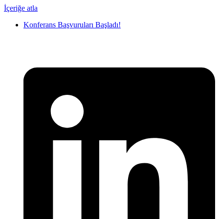
İçeriğe atla
Konferans Başvuruları Başladı!