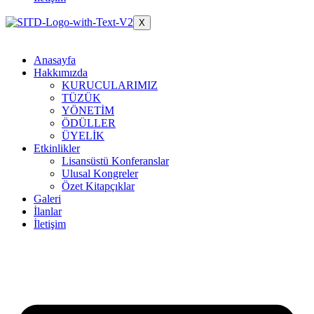
X
Anasayfa
Hakkımızda
KURUCULARIMIZ
TÜZÜK
YÖNETİM
ÖDÜLLER
ÜYELİK
Etkinlikler
Lisansüstü Konferanslar
Ulusal Kongreler
Özet Kitapçıklar
Galeri
İlanlar
İletişim