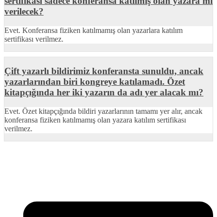
sertifikası sadece konferansa katılmış olan yazara mı
verilecek?
Evet. Konferansa fiziken katılmamış olan yazarlara katılım
sertifikası verilmez.
Çift yazarlı bildirimiz konferansta sunuldu, ancak
yazarlarından biri kongreye katılamadı. Özet
kitapçığında her iki yazarın da adı yer alacak mı?
Evet. Özet kitapçığında bildiri yazarlarının tamamı yer alır, ancak
konferansa fiziken katılmamış olan yazara katılım sertifikası
verilmez.
SİTD, siyaset bilimi ve ilgili alanlarda akademik çalışmalar yürütür,
bilgi paylaşımını ve toplumsal farkındalığı artırmayı amaçlar.