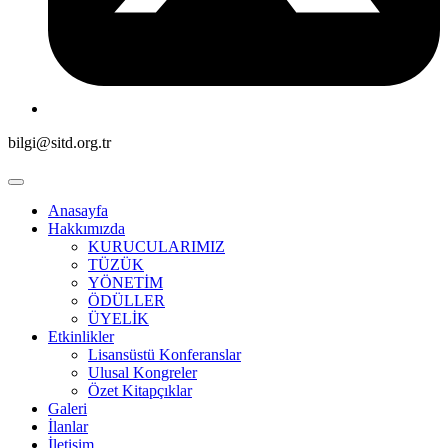
bilgi@sitd.org.tr
Anasayfa
Hakkımızda
KURUCULARIMIZ
TÜZÜK
YÖNETİM
ÖDÜLLER
ÜYELİK
Etkinlikler
Lisansüstü Konferanslar
Ulusal Kongreler
Özet Kitapçıklar
Galeri
İlanlar
İletişim