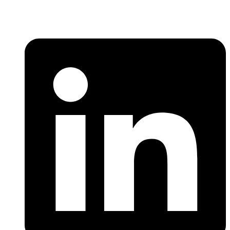
SİTD, siyaset bilimi ve ilgili alanlarda akademik çalışmalar yürütür,
bilgi paylaşımını ve toplumsal farkındalığı artırmayı amaçlar.