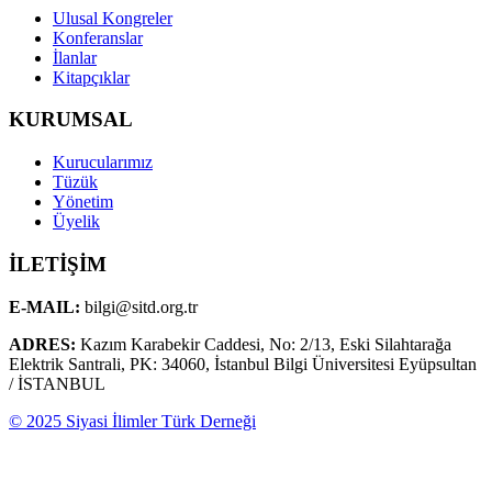
Ulusal Kongreler
Konferanslar
İlanlar
Kitapçıklar
KURUMSAL
Kurucularımız
Tüzük
Yönetim
Üyelik
İLETİŞİM
E-MAIL:
bilgi@sitd.org.tr
ADRES:
Kazım Karabekir Caddesi, No: 2/13, Eski Silahtarağa
Elektrik Santrali, PK: 34060, İstanbul Bilgi Üniversitesi Eyüpsultan
/ İSTANBUL
© 2025 Siyasi İlimler Türk Derneği