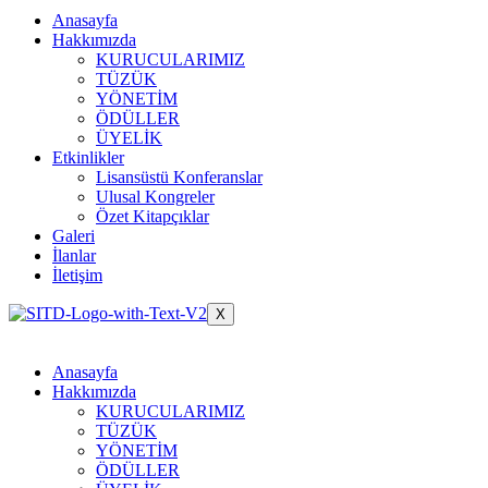
Anasayfa
Hakkımızda
KURUCULARIMIZ
TÜZÜK
YÖNETİM
ÖDÜLLER
ÜYELİK
Etkinlikler
Lisansüstü Konferanslar
Ulusal Kongreler
Özet Kitapçıklar
Galeri
İlanlar
İletişim
X
Anasayfa
Hakkımızda
KURUCULARIMIZ
TÜZÜK
YÖNETİM
ÖDÜLLER