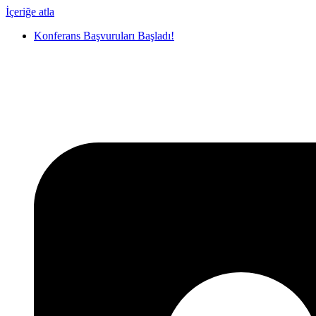
İçeriğe atla
Konferans Başvuruları Başladı!