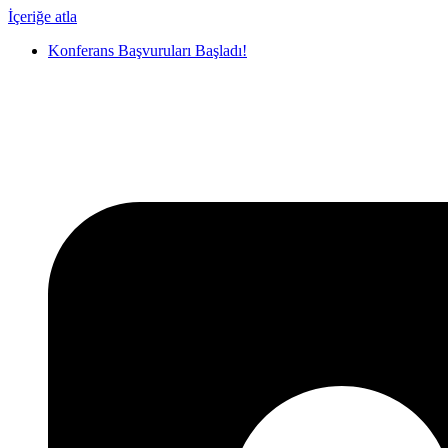
İçeriğe atla
Konferans Başvuruları Başladı!