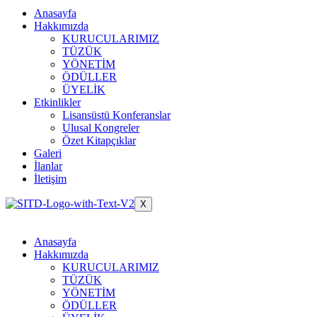
Anasayfa
Hakkımızda
KURUCULARIMIZ
TÜZÜK
YÖNETİM
ÖDÜLLER
ÜYELİK
Etkinlikler
Lisansüstü Konferanslar
Ulusal Kongreler
Özet Kitapçıklar
Galeri
İlanlar
İletişim
X
Anasayfa
Hakkımızda
KURUCULARIMIZ
TÜZÜK
YÖNETİM
ÖDÜLLER