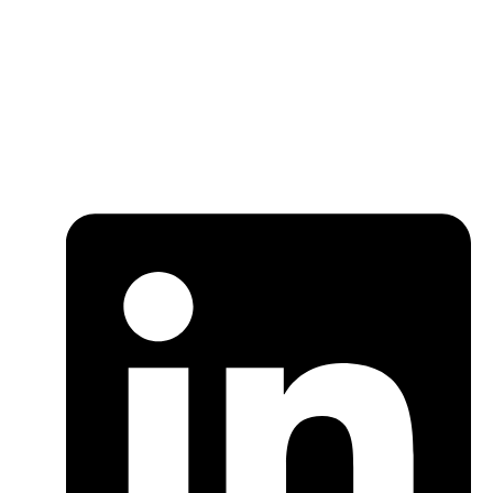
SİTD, siyaset bilimi ve ilgili alanlarda akademik
çalışmalar yürütür, bilgi paylaşımını ve toplumsal
farkındalığı artırmayı amaçlar.