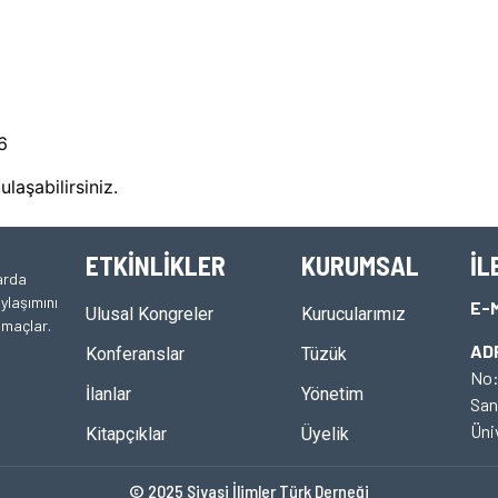
6
n
ulaşabilirsiniz.
ETKİNLİKLER
KURUMSAL
İL
larda
ylaşımını
E-
Ulusal Kongreler
Kurucularımız
amaçlar.
AD
Konferanslar
Tüzük
No:
İlanlar
Yönetim
San
Üni
Kitapçıklar
Üyelik
© 2025 Siyasi İlimler Türk Derneği