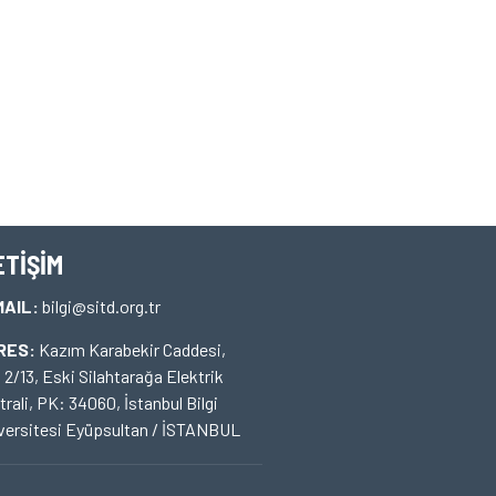
ETİŞİM
MAIL:
bilgi@sitd.org.tr
RES:
Kazım Karabekir Caddesi,
 2/13, Eski Silahtarağa Elektrik
trali, PK: 34060, İstanbul Bilgi
versitesi Eyüpsultan / İSTANBUL