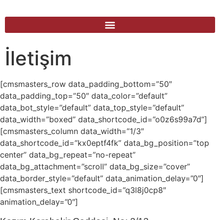
İletişim
[cmsmasters_row data_padding_bottom=”50″
data_padding_top=”50″ data_color=”default”
data_bot_style=”default” data_top_style=”default”
data_width=”boxed” data_shortcode_id=”o0z6s99a7d”]
[cmsmasters_column data_width=”1/3″
data_shortcode_id=”kx0eptf4fk” data_bg_position=”top
center” data_bg_repeat=”no-repeat”
data_bg_attachment=”scroll” data_bg_size=”cover”
data_border_style=”default” data_animation_delay=”0″]
[cmsmasters_text shortcode_id=”q3l8j0cp8″
animation_delay=”0″]