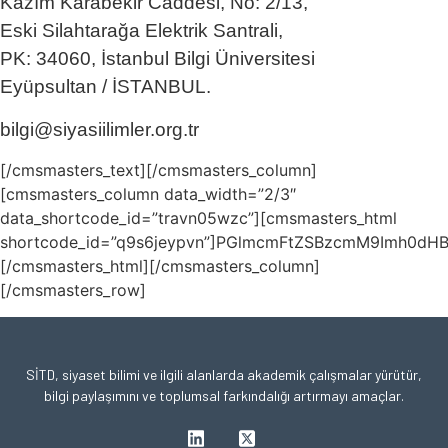
Kazım Karabekir Caddesi, No: 2/13,
Eski Silahtarağa Elektrik Santrali,
PK: 34060, İstanbul Bilgi Üniversitesi
Eyüpsultan / İSTANBUL.
bilgi@siyasiilimler.org.tr
[/cmsmasters_text][/cmsmasters_column]
[cmsmasters_column data_width=”2/3″
data_shortcode_id=”travn05wzc”][cmsmasters_html
shortcode_id=”q9s6jeypvn”]PGlmcmFtZSBzcmM9Imh0
[/cmsmasters_html][/cmsmasters_column]
[/cmsmasters_row]
SİTD, siyaset bilimi ve ilgili alanlarda akademik çalışmalar yürütür,
bilgi paylaşımını ve toplumsal farkındalığı artırmayı amaçlar.