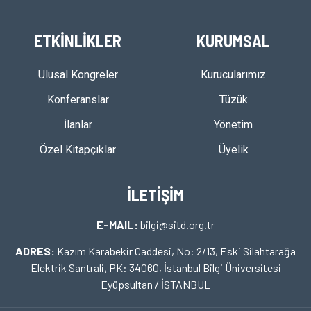
ETKİNLİKLER
KURUMSAL
Ulusal Kongreler
Kurucularımız
Konferanslar
Tüzük
İlanlar
Yönetim
Özel Kitapçıklar
Üyelik
İLETİŞİM
E-MAIL:
bilgi@sitd.org.tr
ADRES:
Kazım Karabekir Caddesi, No: 2/13, Eski Silahtarağa
Elektrik Santrali, PK: 34060, İstanbul Bilgi Üniversitesi
Eyüpsultan / İSTANBUL