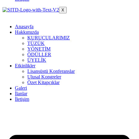
X
Anasayfa
Hakkımızda
KURUCULARIMIZ
TÜZÜK
YÖNETİM
ÖDÜLLER
ÜYELİK
Etkinlikler
Lisansüstü Konferanslar
Ulusal Kongreler
Özet Kitapçıklar
Galeri
İlanlar
İletişim