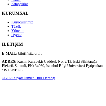
Kitapçıklar
KURUMSAL
Kurucularımız
Tüzük
Yönetim
Üyelik
İLETİŞİM
E-MAIL:
bilgi@sitd.org.tr
ADRES:
Kazım Karabekir Caddesi, No: 2/13, Eski Silahtarağa
Elektrik Santrali, PK: 34060, İstanbul Bilgi Üniversitesi Eyüpsultan
/ İSTANBUL
© 2025 Siyasi İlimler Türk Derneği
SİTD, siyaset bilimi ve ilgili alanlarda akademik çalışmalar yürütür,
bilgi paylaşımını ve toplumsal farkındalığı artırmayı amaçlar.