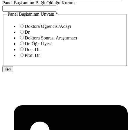
Panel Başkanının Bağlı Olduğu Kurum
Panel Başkanının Unvanı
*
Doktora Öğrencisi/Adayı
Dr.
Doktora Sonrası Araştırmacı
Dr. Öğr. Üyesi
Doç. Dr.
Prof. Dr.
İleri
SİTD, siyaset bilimi ve ilgili alanlarda akademik çalışmalar yürütür,
bilgi paylaşımını ve toplumsal farkındalığı artırmayı amaçlar.