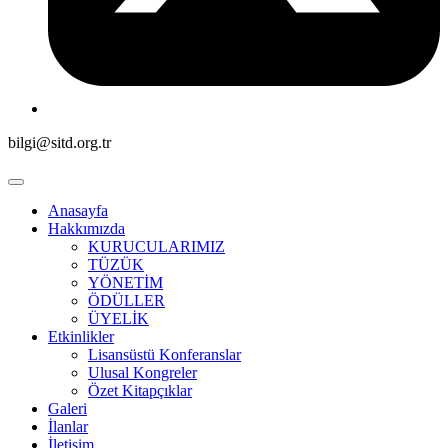
bilgi@sitd.org.tr
Anasayfa
Hakkımızda
KURUCULARIMIZ
TÜZÜK
YÖNETİM
ÖDÜLLER
ÜYELİK
Etkinlikler
Lisansüstü Konferanslar
Ulusal Kongreler
Özet Kitapçıklar
Galeri
İlanlar
İletişim