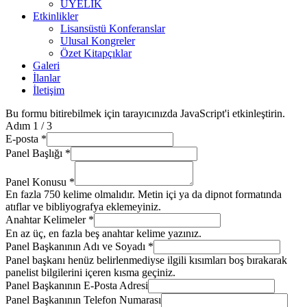
ÜYELİK
Etkinlikler
Lisansüstü Konferanslar
Ulusal Kongreler
Özet Kitapçıklar
Galeri
İlanlar
İletişim
Bu formu bitirebilmek için tarayıcınızda JavaScript'i etkinleştirin.
Adım
1
/ 3
E-posta
*
Panel Başlığı
*
Panel Konusu
*
En fazla 750 kelime olmalıdır. Metin içi ya da dipnot formatında
atıflar ve bibliyografya eklemeyiniz.
Anahtar Kelimeler
*
En az üç, en fazla beş anahtar kelime yazınız.
Panel Başkanının Adı ve Soyadı
*
Panel başkanı henüz belirlenmediyse ilgili kısımları boş bırakarak
panelist bilgilerini içeren kısma geçiniz.
Panel Başkanının E-Posta Adresi
Panel Başkanının Telefon Numarası