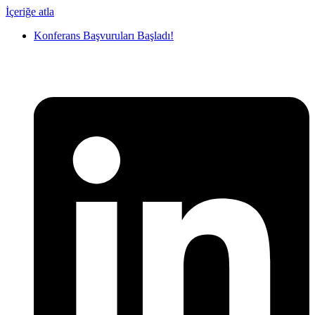
İçeriğe atla
Konferans Başvuruları Başladı!